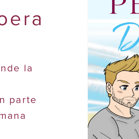
Loera
onde la
n parte
umana