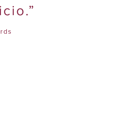
cio.”
ards